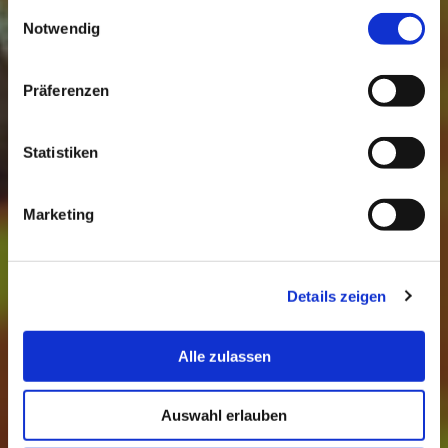
gesammelt haben.
Einwilligungsauswahl
Notwendig
A
l
l
g
e
m
e
i
n
Präferenzen
Statistiken
Marketing
Details zeigen
Alle zulassen
Auswahl erlauben